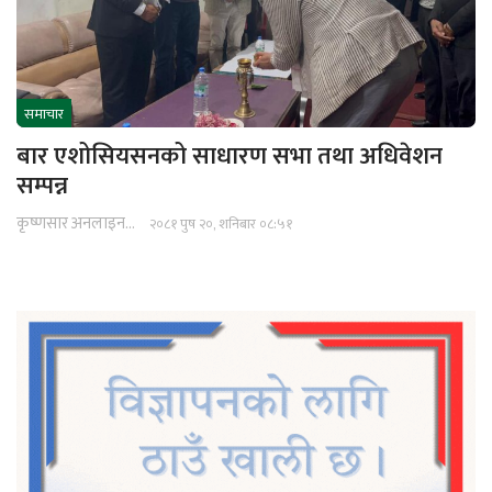
समाचार
बार एशोसियसनको साधारण सभा तथा अधिवेशन
सम्पन्न
कृष्णसार अनलाइन
२०८१ पुष २०, शनिबार ०८:५१