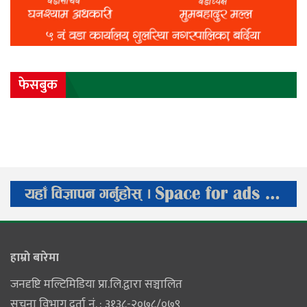
फेसबुक
हाम्राे बारेमा
जनदृष्टि मल्टिमिडिया प्रा.लि.द्वारा सञ्चालित
सूचना विभाग दर्ता नं. : ३१३८-२०७८/०७९