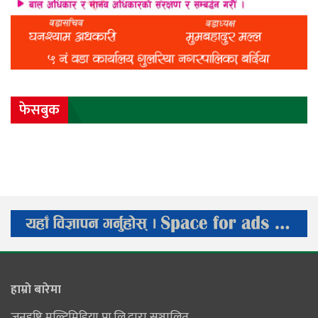
फेसबुक
हाम्राे बारेमा
जनदृष्टि मल्टिमिडिया प्रा.लि.द्वारा सञ्चालित