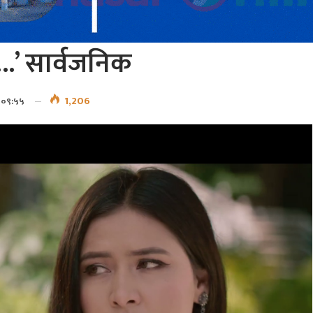
….’ सार्वजनिक
1,206
 ०९:५५