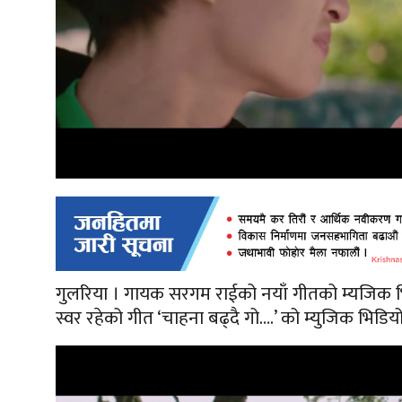
गुलरिया । गायक सरगम राईको नयाँ गीतको म्यजिक भ
स्वर रहेको गीत ‘चाहना बढ्दै गो….’ को म्युजिक भिडि