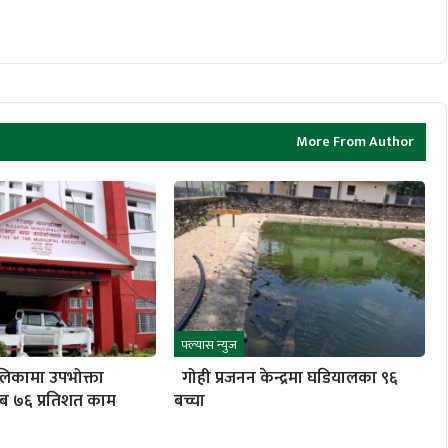
More From Author
फ्ल्यास न्युज
लिकामा उपभोक्ता
गोही प्रजनन केन्द्रमा घडियालका ९६
ब ७६ प्रतिशत काम
बच्चा