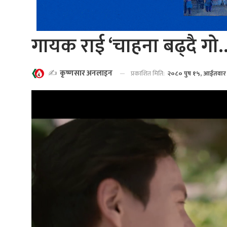
गायक राई ‘चाहना बढ्दै गो
✍️
कृष्णसार अनलाइन
प्रकाशित मिति:
२०८० पुष १५, आईतवार