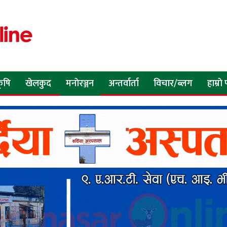
ृषि
खेलकुद
मनाेरञ्जन
अन्तर्वार्ता
विचार/ब्लग
हाम्रा