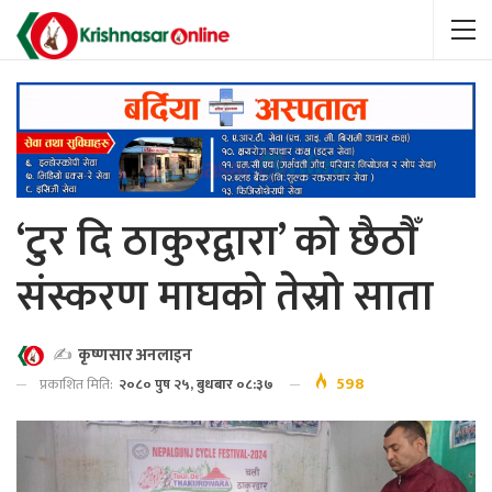
‘टुर दि ठाकुरद्वारा’ काे छैठाैँ
संस्करण माघको तेस्रो साता
✍️
कृष्णसार अनलाइन
598
प्रकाशित मिति:
२०८० पुष २५, बुधबार ०८:३७