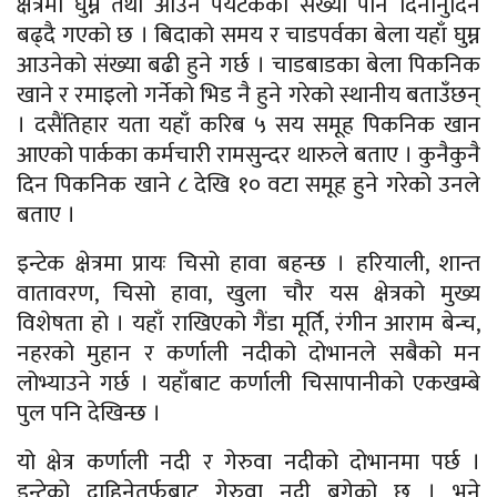
क्षेत्रमा घुम्न तथा आउने पर्यटकको संख्या पनि दिनानुदिन
बढ्दै गएको छ । बिदाको समय र चाडपर्वका बेला यहाँ घुम्न
आउनेको संख्या बढी हुने गर्छ । चाडबाडका बेला पिकनिक
खाने र रमाइलो गर्नेको भिड नै हुने गरेको स्थानीय बताउँछन्
। दसैंतिहार यता यहाँ करिब ५ सय समूह पिकनिक खान
आएको पार्कका कर्मचारी रामसुन्दर थारुले बताए । कुनैकुनै
दिन पिकनिक खाने ८ देखि १० वटा समूह हुने गरेको उनले
बताए ।
इन्टेक क्षेत्रमा प्रायः चिसो हावा बहन्छ । हरियाली, शान्त
वातावरण, चिसो हावा, खुला चौर यस क्षेत्रको मुख्य
विशेषता हो । यहाँ राखिएको गैंडा मूर्ति, रंगीन आराम बेन्च,
नहरको मुहान र कर्णाली नदीको दोभानले सबैको मन
लोभ्याउने गर्छ । यहाँबाट कर्णाली चिसापानीको एकखम्बे
पुल पनि देखिन्छ ।
यो क्षेत्र कर्णाली नदी र गेरुवा नदीको दोभानमा पर्छ ।
इन्टेको दाहिनेतर्फबाट गेरुवा नदी बगेको छ । भने