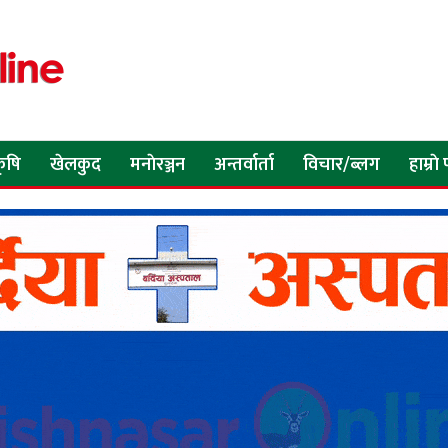
ृषि
खेलकुद
मनाेरञ्जन
अन्तर्वार्ता
विचार/ब्लग
हाम्रा