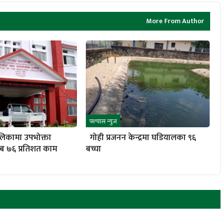
More From Author
फ्ल्यास न्युज
लिकामा उपभोक्ता
गोही प्रजनन केन्द्रमा घडियालका ९६
ब ७६ प्रतिशत काम
बच्चा