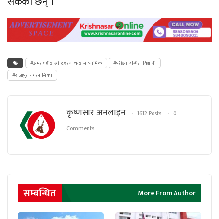
सकेको छैन् ।
#अमर शहीद_श्री_दशरथ_चन्द_माध्यामिक
#परीक्षा_बन्चित_विद्यार्थी
#राजापुर_नगरपालिका
कृष्णसार अनलाइन
1612 Posts
0
Comments
सम्बन्धित
More From Author