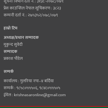
सूचना विभाग दर्ता नं. : ३१३८-२०७८/०७९
प्रेस काउन्सिल नेपाल सूचिकरण : ३८२३
कम्पनी दर्ता नं. : २७५३५२/०७८/०७९
हाम्राे टिम
अध्यक्ष/प्रधान सम्पादक
मुकुन्द सुवेदी
सम्पादक
प्रकाश पौडेल
सम्पर्क
कार्यालय : गुलरिया नपा–४ बर्दिया
सम्पर्क : ९८५८०५५५०६‚ ९८४८०५५५०५
ईमेल :
krishnasaronline@gmail.com