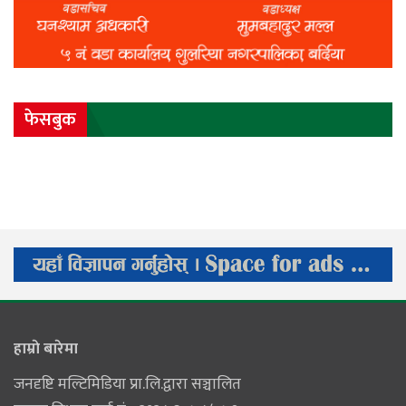
फेसबुक
हाम्राे बारेमा
जनदृष्टि मल्टिमिडिया प्रा.लि.द्वारा सञ्चालित