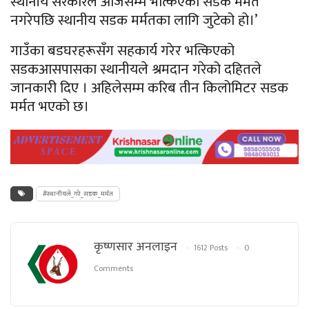
स्थानीय सरकारले आजसम्म भत्किएको सडक मर्मत
नगरेपछि स्थानीय सडक मर्मतका लागि जुटेको हो।’
गाउँका बडघरहरूसँग सहकार्य गरेर भत्किएको
सडकआसपासका स्थानीयले श्रमदान गरेको दहितले
जानकारी दिए । अहिलेसम्म करिब तीन किलोमिटर सडक
मर्मत भएको छ।
#स्थानीयले_गरे_सडक_मर्मत
कृष्णसार अनलाइन
1612 Posts
0
Comments