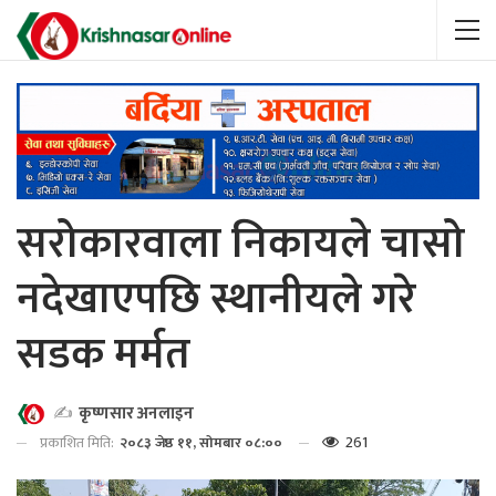
सरोकारवाला निकायले चासो
नदेखाएपछि स्थानीयले गरे
सडक मर्मत
✍️
कृष्णसार अनलाइन
261
प्रकाशित मिति:
२०८३ जेष्ठ ११, सोमबार ०८:००