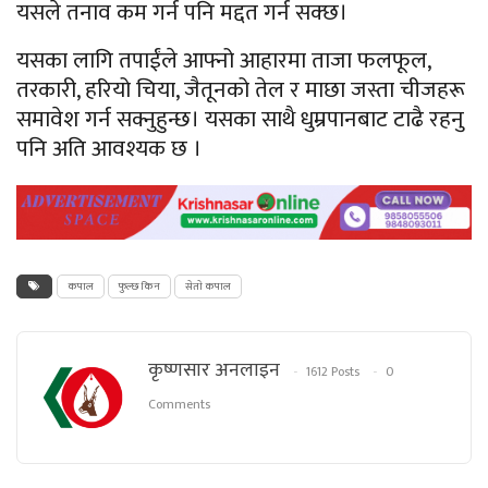
यसले तनाव कम गर्न पनि मद्दत गर्न सक्छ।
यसका लागि तपाईंले आफ्नो आहारमा ताजा फलफूल,
तरकारी, हरियो चिया, जैतूनको तेल र माछा जस्ता चीजहरू
समावेश गर्न सक्नुहुन्छ। यसका साथै धुम्रपानबाट टाढै रहनु
पनि अति आवश्यक छ ।
कपाल
फुल्छ किन
सेताे कपाल
कृष्णसार अनलाइन
1612 Posts
0
Comments