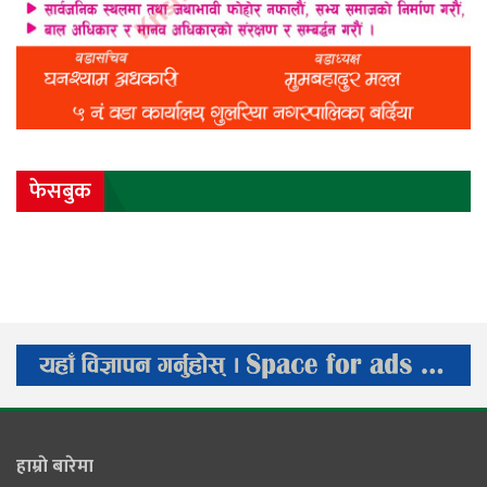
फेसबुक
हाम्राे बारेमा