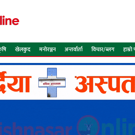
ृषि
खेलकुद
मनाेरञ्जन
अन्तर्वार्ता
विचार/ब्लग
हाम्रा