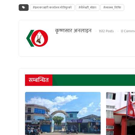
#इलाका प्रहरी कार्यालय मोतिपुरको
#शैलेश्वरी_बोहरा
#स्वास्थ्य_शिविर
कृष्णसार अनलाइन
1612 Posts
0 Comme
सम्बन्धित