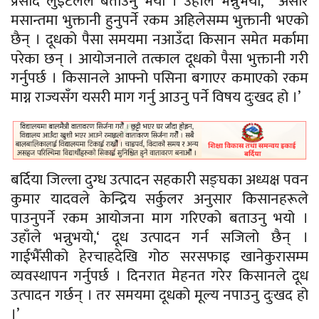
प्रसाद
लुइँटेलले
बताउनु भयो । उहाँले भन्नुभयो, ‘ असार
मसान्तमा भुक्तानी हुनुपर्ने रकम
अहिलेसम्म
भुक्तानी भएको
छैन् ।
दूधको
पैसा समयमा नआउँदा किसान समेत मर्कामा
परेका छन् । आयोजनाले तत्काल
दूधको
पैसा भुक्तानी गरी
गर्नुपर्छ । किसानले आफ्नो पसिना बगाएर कमाएको रकम
माग्न राज्यसँग यसरी माग गर्नु आउनु पर्ने विषय दुःखद हो ।’
बर्दिया जिल्ला दुग्ध उत्पादन सहकारी
सङ्घका
अध्यक्ष पवन
कुमार यादवले केन्द्रिय
सर्कुलर
अनुसार
किसानहरूले
पाउनुपर्ने रकम आयोजना माग गरिएको बताउनु भयो ।
उहाँले भन्नुभयो,‘
दूध
उत्पादन गर्न सजिलो छैन् ।
गाईभैँसीको
हेरचाहदेखि गोठ सरसफाइ खानेकुरासम्म
व्यवस्थापन गर्नुपर्छ । दिनरात मेहनत गरेर किसानले
दूध
उत्पादन गर्छन् । तर समयमा
दूधको
मूल्य नपाउनु दुःखद हो
।’