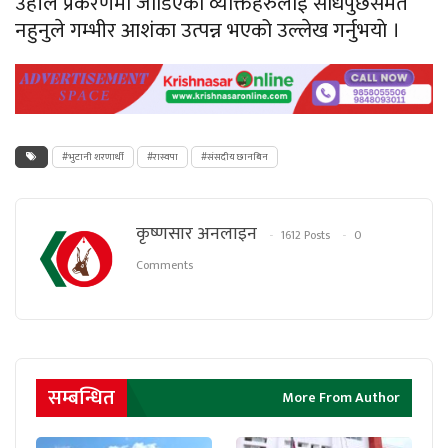
उहाँले प्रकरणमा जोडिएका व्यक्तिहरुलाई सोधपुछसमेत
नहुनुले गम्भीर आशंका उत्पन्न भएको उल्लेख गर्नुभयाे ।
#भुटानी शरणार्थी
#रास्वपा
#संसदीय छानबिन
कृष्णसार अनलाइन
1612 Posts
0
Comments
सम्बन्धित
More From Author