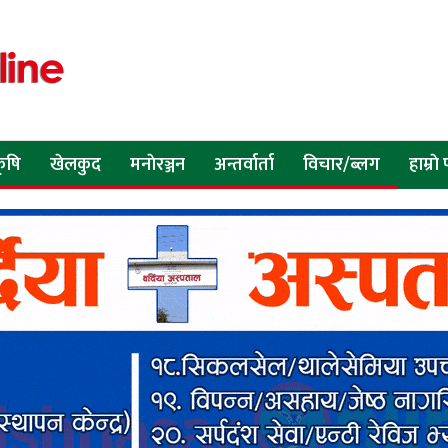
ृषि
खेलकुद
मनाेरञ्जन
अन्तर्वार्ता
विचार/ब्लग
हाम्रा