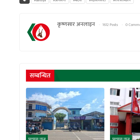
#bardiya
#आगलागी
#बर्दिया
#यज्ञसापकाेटा
#रवि लामिछाने
कृष्णसार अनलाइन
1612 Posts
0 Comme
सम्बन्धित
फ्ल्यास न्युज
फ्ल्यास न्युज