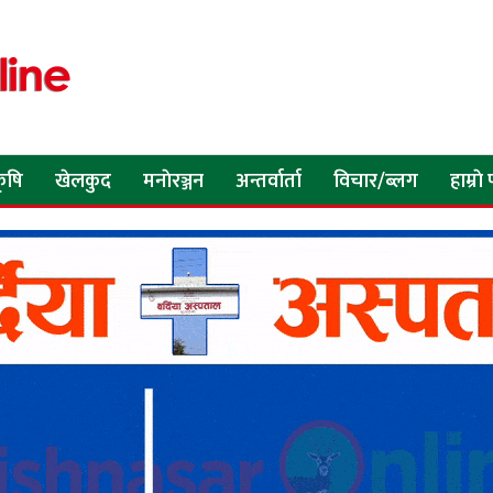
ृषि
खेलकुद
मनाेरञ्जन
अन्तर्वार्ता
विचार/ब्लग
हाम्रा