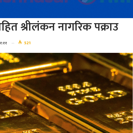
हित श्रीलंकन नागरिक पक्राउ
521
११:११