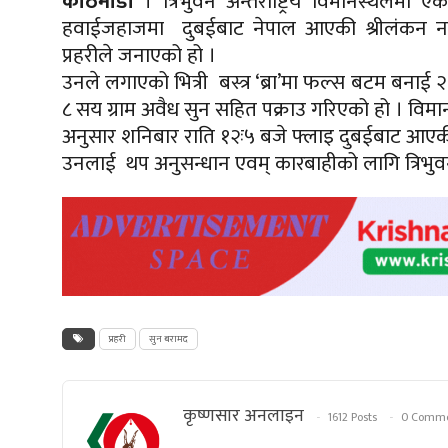
काठमाडौं
। त्रिभुवन अन्तर्राष्ट्रिय विमानस्थल
हवाईजहाजमा
दुबईबाट नेपाल आएकी श्रीलंकन 
प्रहरीले जनाएको हो ।
उनले लगाएको भित्री
बस्त्र
‘ब्रा’मा
फल्स
बटम बनाई २ व
८ सय ग्राम
अवैध
सुन सहित पक्राउ गरिएको हो । विमान
अनुसार शनिबार राति
१२ः५
बजे
फ्लाइ
दुबईबाट आएकी
उनलाई थप अनुसन्धान एवम् कारबाहीको लागि त्रिभुव
प्रहरी
सुन बरामद
कृष्णसार अनलाइन
1612 Posts
0 Comme