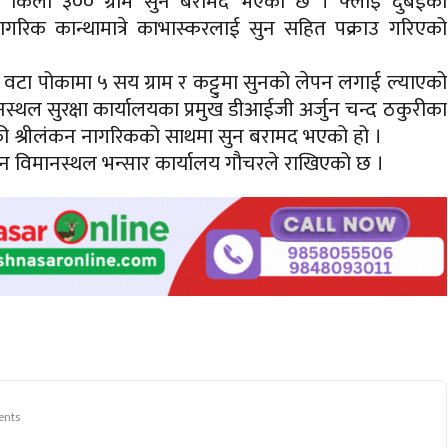
मा एक किलो ३०० ग्राम सुन बरामद भएको छ ।
फ्लाइ
दुबईको
नागरिक
कान्थामात्रे
काभास्करलाई
सुन सहित पक्राउ गरिएको
टा पोकामा ५ सय ग्राम र कट्टुमा सुनको लेपन लगाई ल्याएको
स्थल सुरक्षा कार्यालयका प्रमुख डीआईजी अर्जुन चन्द ठकुरीका
 श्रीलंकन नागरिकको साथमा सुन बरामद भएको हो ।
न विमानस्थल भन्सार कार्यालय गौचरले राखिएको छ ।
nts