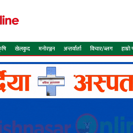
ृषि
खेलकुद
मनाेरञ्जन
अन्तर्वार्ता
विचार/ब्लग
हाम्रा