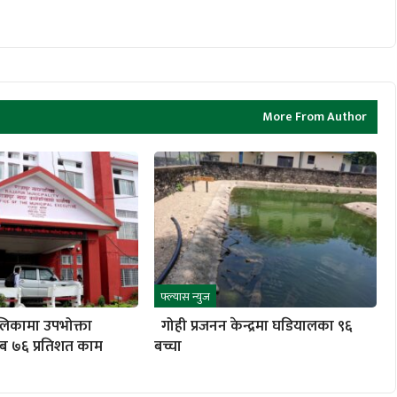
More From Author
फ्ल्यास न्युज
लिकामा उपभोक्ता
गोही प्रजनन केन्द्रमा घडियालका ९६
ब ७६ प्रतिशत काम
बच्चा