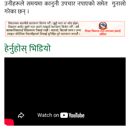
उनीहरूले समयमा कानुनी उपचार नपाएको समेत गुनासो
गरेका छन् ।
हेर्नुहाेस् भिडियाे