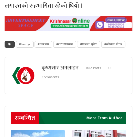
लगाएतको
सहभागिता रहेको थियो ।
#bardiya
#कारागार
#प्रतिनिधिसभा
#विमला_सुवेदी
#साेविता_गाैतम
कृष्णसार अनलाइन
1612 Posts
0
Comments
सम्बन्धित
More From Author