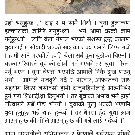
उहाँ भन्नुहुन्छ , ‘ दाइ र म सानै थियौ । बुवा हुलाकमा
हल्काराको
जागिरे गर्नुहुन्थ्यो । भने आमा घरको काम
गर्नुहुन्थ्यो । त्यति वेला नेपाल भएको सशस्त्र द्वन्द्व कालमा
बुवालाई माओवादी भएको आशका राज्य पक्षले लिएर गयो
। हामी सानै भएकोले त्यति बेला सबै कुरा बुझेका थिएनौ ।
घरका परिवारले बुवाको खोजी गर्नु भएको तर बुवा फेला
पर्नु भएन । बुवा बेपत्ता भएपछि आमाले निकै दुःख पाउनु
भयो । आमाले मजदुरी गर्दै र परिवार, आफन्तको साथ
सहयोग लिएर जसोतसो हामी दाजुबहिनीलाई आत्मनिर्भर
हुने गरी शिक्षादीक्षा दिनुभयो । तर बुवाको अभाव भने हाम्रो
परिवारले सधैँ पीडा भोग्यो । बुवाको
मुत्यृ
भएको भएपनि
बुवा हुनुहुन्न भन्ने थाहा हुन्थ्यो । तर बेपत्ता हुँदा बुवा आज
आउनु हुन्छ की भोलि आउनु हुन्छ की भन्ने लाग्ने गर्दथ्यो ।’
आमा
सुगमतीको
अभिभाकत्व र प्रेरणाले यहाँसम्म पुगेको